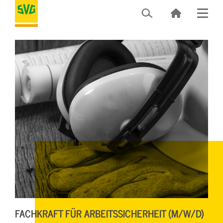
FACHKRAFT FÜR ARBEITSSICHERHEIT (M/W/D)