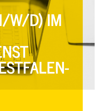
/W/D) IM
ST B
STFALEN-L