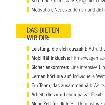
Kommunikationsstärke, Eigeninitiati
Motivation, Neues zu lernen und dich
DAS BIETEN
WIR DIR:
Leistung, die sich auszahlt:
Attrakti
Mobilität inklusive:
Firmenwagen auc
Sicher ankommen:
Eine intensive Ei
Lernen hört nie auf:
Individuelle Wei
Ein Team, das zusammenhält:
Werts
Arbeit, die zum Leben passt:
Flexibl
Mehr Zeit für dich:
30 Urlaubstage, e