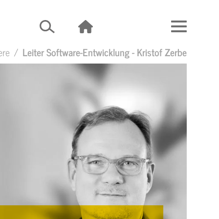
ere
Leiter Software-Entwicklung - Kristof Zerbe