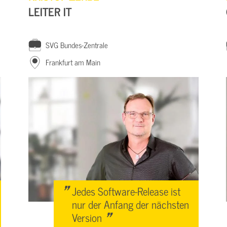
LEITER IT
SVG Bundes-Zentrale
Frankfurt am Main
"
Jedes Software-Release ist
nur der Anfang der nächsten
"
Version