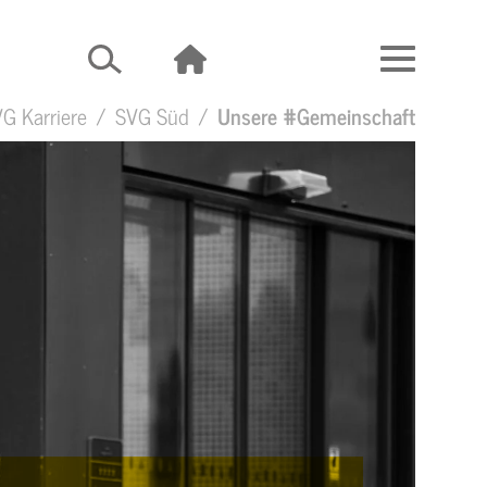
G Karriere
SVG Süd
Unsere #Gemeinschaft